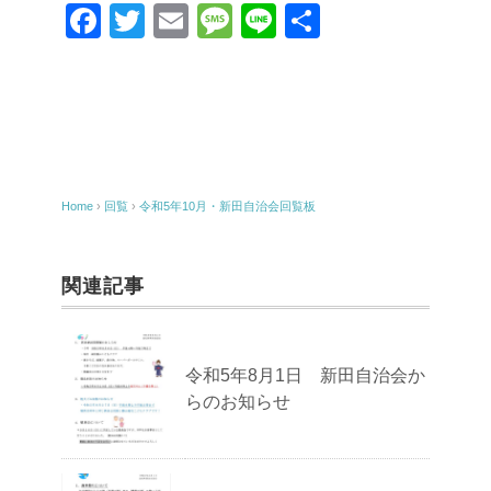
F
T
E
M
Li
共
a
wi
m
e
n
有
c
tt
ail
ss
e
e
er
a
b
g
o
e
Home
›
回覧
›
令和5年10月・新田自治会回覧板
o
k
関連記事
令和5年8月1日 新田自治会か
らのお知らせ