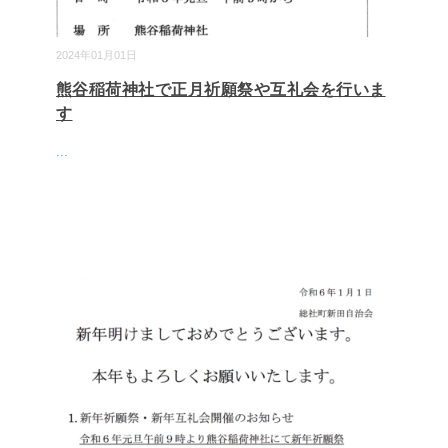
2024年01月01日
熊谷稲荷神社で正月祈願祭や互礼会を行いま
す
...