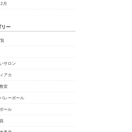
年2月
ゴリー
回覧
いサロン
ィアカ
教室
バレーボール
ボール
員