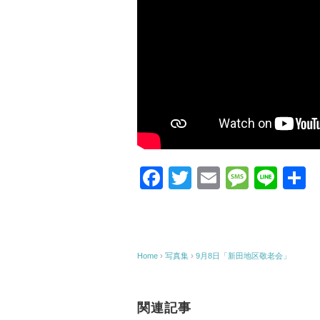
F
T
E
M
Li
a
wi
m
e
n
c
tt
ail
ss
e
e
er
a
Home
›
写真集
›
9月8日「新田地区敬老会」
b
g
o
e
関連記事
o