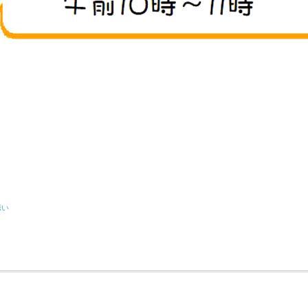
共
有
誘い