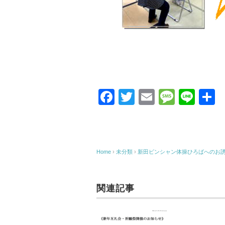
F
T
E
M
Li
a
wi
m
e
n
c
tt
ail
ss
e
e
er
a
Home
›
未分類
›
新田ピンシャン体操ひろばへのお
b
g
o
e
関連記事
o
k