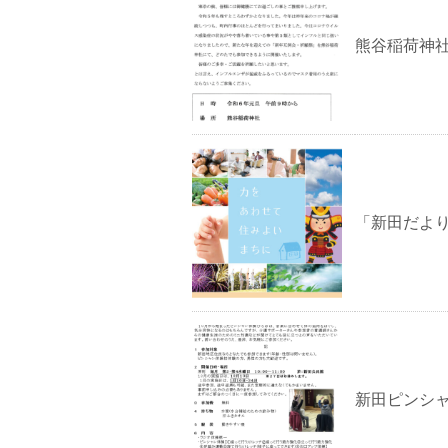
熊谷稲荷神
「新田だよ
新田ピンシ