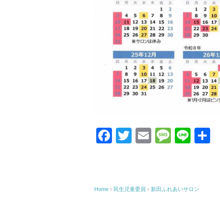
F
T
E
M
Li
a
wi
m
e
n
c
tt
ail
ss
e
e
er
a
Home
›
民生児童委員
›
新田ふれあいサロン
b
g
o
e