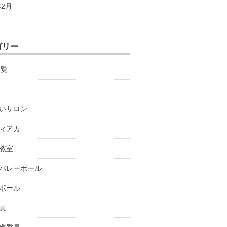
年2月
ゴリー
回覧
いサロン
ィアカ
教室
バレーボール
ボール
員