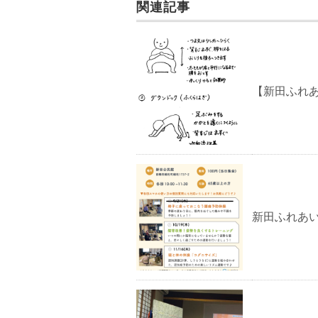
関連記事
o
k
【新田ふれ
新田ふれあいサ