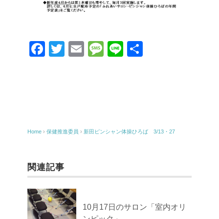
F
T
E
M
Li
共
a
wi
m
e
n
有
c
tt
ail
ss
e
e
er
a
b
g
o
e
Home
›
保健推進委員
›
新田ピンシャン体操ひろば 3/13・27
o
k
関連記事
10月17日のサロン「室内オリ
ンピック」